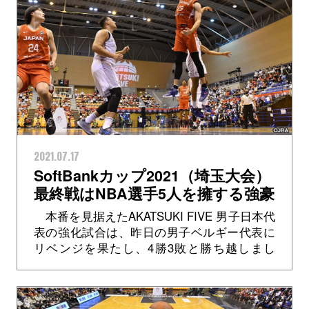
2021.07.17
SoftBankカップ2021（埼玉大会）
最終戦はNBA選手5人を擁する強豪
フランスと腕試し（7月18日
本番を見据えたAKATSUKI FIVE 男子日本代
(日)13:30TIP-OFF）
表の強化試合は、昨日の男子ベルギー代表に
リベンジを果たし、4勝3敗と勝ち越しまし
た。最後の強化試合は7月18日(日)13:30よ
り、5人のNBA選...