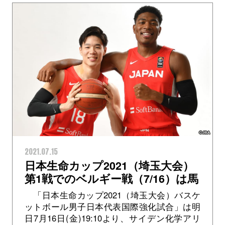
2021.07.15
日本生命カップ2021（埼玉大会）
第1戦でのベルギー戦（7/16）は馬
場雄大選手と八村塁選手の凱旋試
「日本生命カップ2021（埼玉大会）バスケ
合
ットボール男子日本代表国際強化試合」は明
日7月16日(金)19:10より、サイデン化学アリ