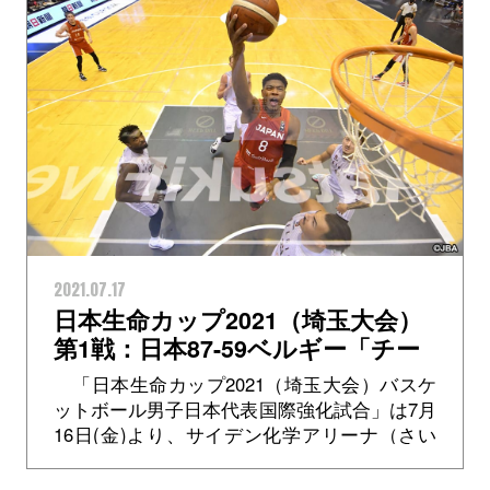
2021.07.17
日本生命カップ2021（埼玉大会）
第1戦：日本87-59ベルギー「チー
ムに自信を与えたい」八村塁選手
「日本生命カップ2021（埼玉大会）バスケ
ットボール男子日本代表国際強化試合」は7月
16日(金)より、サイデン化学アリーナ（さい
たま市記念総合体育館）にて開幕。初戦の相
手は、沖縄大会で70-73と惜...