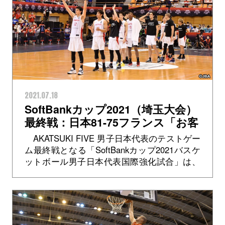
2021.07.18
SoftBankカップ2021（埼玉大会）
最終戦：日本81-75フランス「お客
さんの前でできる最後の試合に勝
AKATSUKI FIVE 男子日本代表のテストゲー
つ姿を見せることができて良かっ
ム最終戦となる「SoftBankカップ2021バスケ
た」田中大貴選手
ットボール男子日本代表国際強化試合」は、
2019年FIBAワールドカップ銅メダリストの男
子フラ...